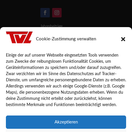
Jahresbeiträge
Mitglied werden
Cookie-Zustimmung verwalten
Platz buchen
Datenschutz
Einige der auf unserer Webseite eingesetzten Tools verwenden
Impressum
zum Zwecke der reibungslosen Funktionalität Cookies, um
Cookie-Richtlinie (EU)
Geräteinformationen zu speichern und/oder darauf zuzugreifen.
Zwar verzichten wir im Sinne des Datenschutzes auf Tracker-
Partner des TVL
Dienste, um umfangreiche personengebundene Daten zu erheben.
Tennispoint-Store Hannover
Allerdings verwenden wir auch einige Google-Dienste (z.B. Google
Volksbank Hannover
Maps), die personenbezogene Nutzungsdaten erheben. Wenn du
deine Zustimmung nicht erteilst oder zurückziehst, können
Weitere Links
bestimmte Merkmale und Funktionen beeinträchtigt werden.
NuLiga des TNB
Talentinos
Akzeptieren
TV Letter e.V.