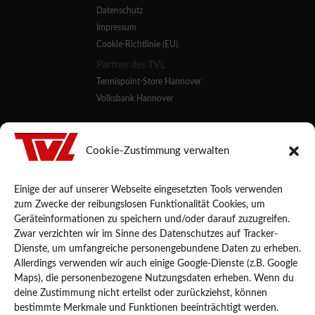
Datenschutz
Impressum
Cookie-Richtlinie (EU)
Partner des TVL
Tennispoint-Store Hannover
Volksbank Hannover
Weitere Links
NuLiga des TNB
Cookie-Zustimmung verwalten
Talentinos
Einige der auf unserer Webseite eingesetzten Tools verwenden
TV Letter e.V.
zum Zwecke der reibungslosen Funktionalität Cookies, um
Max-Planck-Str. 2
Geräteinformationen zu speichern und/oder darauf zuzugreifen.
Zwar verzichten wir im Sinne des Datenschutzes auf Tracker-
30926 Seelze
Dienste, um umfangreiche personengebundene Daten zu erheben.
info@tvletter.de
Allerdings verwenden wir auch einige Google-Dienste (z.B. Google
Maps), die personenbezogene Nutzungsdaten erheben. Wenn du
Copyright © 2026 TV Letter e.V. Alle auf dieser Internetpräsenz
verwendeten Texte, Fotos und grafischen Gestaltungen sind
deine Zustimmung nicht erteilst oder zurückziehst, können
urheberrechtlich geschützt.
bestimmte Merkmale und Funktionen beeinträchtigt werden.